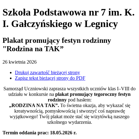
Szkoła Podstawowa nr 7
im. K.
I. Gałczyńskiego
w Legnicy
Plakat promujący festyn rodzinny
"Rodzina na TAK”
26
kwietnia
2026
Drukuj zawartość bieżącej strony
Zapisz tekst bieżącej strony do PDF
Samorząd Uczniowski zaprasza wszystkich uczniów klas I–VIII do
udziału w konkursie na
plakat promujący tegoroczny festyn
rodzinny
pod hasłem:
„RODZINA NA TAK”.
To świetna okazja, aby wykazać się
kreatywnością, pomysłowością i stworzyć coś naprawdę
wyjątkowego! Twój plakat może stać się wizytówką naszego
szkolnego wydarzenia.
Termin oddania prac: 18.05.2026 r.