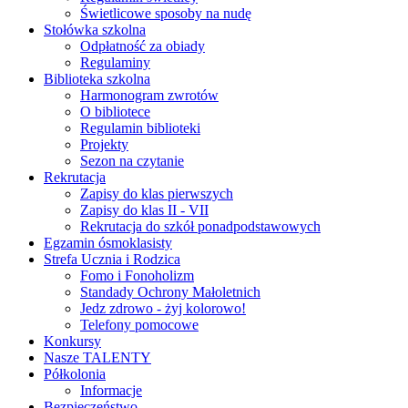
Świetlicowe sposoby na nudę
Stołówka szkolna
Odpłatność za obiady
Regulaminy
Biblioteka szkolna
Harmonogram zwrotów
O bibliotece
Regulamin biblioteki
Projekty
Sezon na czytanie
Rekrutacja
Zapisy do klas pierwszych
Zapisy do klas II - VII
Rekrutacja do szkół ponadpodstawowych
Egzamin ósmoklasisty
Strefa Ucznia i Rodzica
Fomo i Fonoholizm
Standady Ochrony Małoletnich
Jedz zdrowo - żyj kolorowo!
Telefony pomocowe
Konkursy
Nasze TALENTY
Półkolonia
Informacje
Bezpieczeństwo