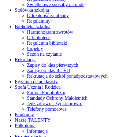
Świetlicowe sposoby na nudę
Stołówka szkolna
Odpłatność za obiady
Regulaminy
Biblioteka szkolna
Harmonogram zwrotów
O bibliotece
Regulamin biblioteki
Projekty
Sezon na czytanie
Rekrutacja
Zapisy do klas pierwszych
Zapisy do klas II - VII
Rekrutacja do szkół ponadpodstawowych
Egzamin ósmoklasisty
Strefa Ucznia i Rodzica
Fomo i Fonoholizm
Standady Ochrony Małoletnich
Jedz zdrowo - żyj kolorowo!
Telefony pomocowe
Konkursy
Nasze TALENTY
Półkolonia
Informacje
Bezpieczeństwo