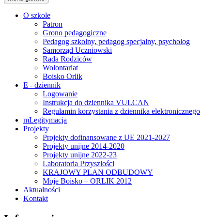
O szkole
Patron
Grono pedagogiczne
Pedagog szkolny, pedagog specjalny, psycholog
Samorząd Uczniowski
Rada Rodziców
Wolontariat
Boisko Orlik
E - dziennik
Logowanie
Instrukcja do dziennika VULCAN
Regulamin korzystania z dziennika elektronicznego
mLegitymacja
Projekty
Projekty dofinansowane z UE 2021-2027
Projekty unijne 2014-2020
Projekty unijne 2022-23
Laboratoria Przyszlości
KRAJOWY PLAN ODBUDOWY
Moje Boisko – ORLIK 2012
Aktualności
Kontakt