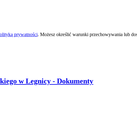
olityką prywatności
. Możesz określić warunki przechowywania lub do
skiego
w Legnicy
- Dokumenty