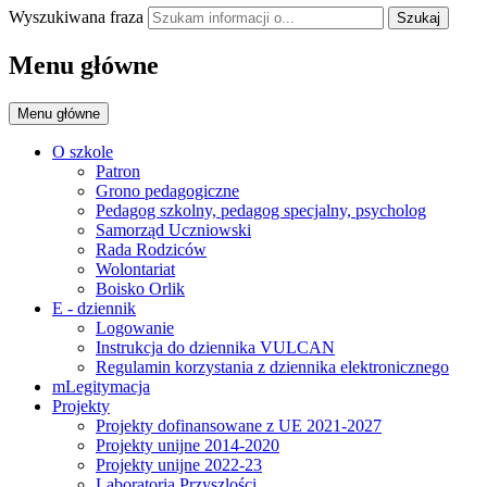
Wyszukiwana fraza
Szukaj
Menu główne
Menu główne
O szkole
Patron
Grono pedagogiczne
Pedagog szkolny, pedagog specjalny, psycholog
Samorząd Uczniowski
Rada Rodziców
Wolontariat
Boisko Orlik
E - dziennik
Logowanie
Instrukcja do dziennika VULCAN
Regulamin korzystania z dziennika elektronicznego
mLegitymacja
Projekty
Projekty dofinansowane z UE 2021-2027
Projekty unijne 2014-2020
Projekty unijne 2022-23
Laboratoria Przyszlości