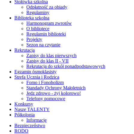
Stołówka szkolna
Odpłatność za obiady
Regulaminy
Biblioteka szkolna
Harmonogram zwrotów
O bibliotece
Regulamin biblioteki
Projekty
Sezon na czytanie
Rekrutacja
Zapisy do klas pierwszych
Zapisy do klas II - VII
Rekrutacja do szkół ponadpodstawowych
Egzamin ósmoklasisty
Strefa Ucznia i Rodzica
Fomo i Fonoholizm
Standady Ochrony Małoletnich
Jedz zdrowo - żyj kolorowo!
Telefony pomocowe
Konkursy
Nasze TALENTY
Półkolonia
Informacje
Bezpieczeństwo
RODO