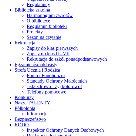
Regulaminy
Biblioteka szkolna
Harmonogram zwrotów
O bibliotece
Regulamin biblioteki
Projekty
Sezon na czytanie
Rekrutacja
Zapisy do klas pierwszych
Zapisy do klas II - VII
Rekrutacja do szkół ponadpodstawowych
Egzamin ósmoklasisty
Strefa Ucznia i Rodzica
Fomo i Fonoholizm
Standady Ochrony Małoletnich
Jedz zdrowo - żyj kolorowo!
Telefony pomocowe
Konkursy
Nasze TALENTY
Półkolonia
Informacje
Bezpieczeństwo
RODO
Inspektor Ochrony Danych Osobowych
Deklaracja dostępności