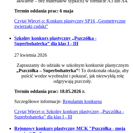
akwarele – bez materiałów sypkich) w formacie A3 lub A4.
Termin oddania prac: 6 maja
Czytaj
Więcej
o: Konkurs plastyczny SP16 „Geometryczne
zwierzaki cudaki”
Szkolny konkurs plastyczny „Pszczółka -
Superbohaterka” dla klas I - III
27
kwietnia
2026
Zapraszamy do udziału w szkolnym konkursie plastycznym
„Pszczółka – Superbohaterka”
! To doskonała okazja, aby
puścić wodze wyobraźni i pokazać, jak niezwykłą rolę
odgrywają pszczoły.
Termin oddania prac: 18.05.2026 r.
Szczegółowe informacje:
Regulamin konkursu
Czytaj
Więcej
o: Szkolny konkurs plastyczny „Pszczółka -
Superbohaterka” dla klas I - III
Rejonowy konkurs plastyczny MCK "Pszczółka - moja