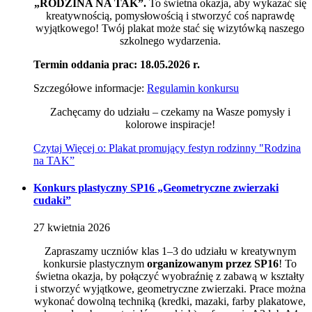
„RODZINA NA TAK”.
To świetna okazja, aby wykazać się
kreatywnością, pomysłowością i stworzyć coś naprawdę
wyjątkowego! Twój plakat może stać się wizytówką naszego
szkolnego wydarzenia.
Termin oddania prac: 18.05.2026 r.
Szczegółowe informacje:
Regulamin konkursu
Zachęcamy do udziału – czekamy na Wasze pomysły i
kolorowe inspiracje!
Czytaj
Więcej
o: Plakat promujący festyn rodzinny "Rodzina
na TAK”
Konkurs plastyczny SP16 „Geometryczne zwierzaki
cudaki”
27
kwietnia
2026
Zapraszamy uczniów klas 1–3 do udziału w kreatywnym
konkursie plastycznym
organizowanym przez SP16
! To
świetna okazja, by połączyć wyobraźnię z zabawą w kształty
i stworzyć wyjątkowe, geometryczne zwierzaki. Prace można
wykonać dowolną techniką (kredki, mazaki, farby plakatowe,