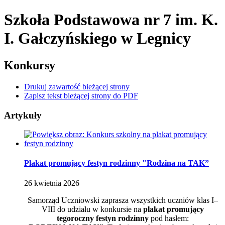
Szkoła Podstawowa nr 7
im. K.
I. Gałczyńskiego
w Legnicy
Konkursy
Drukuj zawartość bieżącej strony
Zapisz tekst bieżącej strony do PDF
Artykuły
Plakat promujący festyn rodzinny "Rodzina na TAK”
26
kwietnia
2026
Samorząd Uczniowski zaprasza wszystkich uczniów klas I–
VIII do udziału w konkursie na
plakat promujący
tegoroczny festyn rodzinny
pod hasłem: