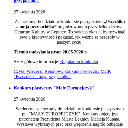
przyjaciółka"
27
kwietnia
2026
Zachęcamy do udziału w konkursie plastycznym
„Pszczółka
– moja przyjaciółka”
organizowanym przez
Młodzieżowe
Centrum Kultury w Legnicy
. To świetna okazja, by rozwinąć
swoją kreatywność i pokazać, jak ważne są pszczoły w
naszym życiu.
Termin nadsyłania prac: 20.05.2026 r.
Szczegółowe informacje:
Regulamin konkursu
Czytaj
Więcej
o: Rejonowy konkurs plastyczny MCK
"Pszczółka - moja przyjaciółka"
Konkurs plastyczny "Mały Europejczyk"
27
kwietnia
2026
Serdecznie zachęcamy do udziału w konkursie plastycznym
pn. "MAŁY EUROPEJCZYK". Konkurs objęty jest
patronatem Prezydenta Miasta Legnicy Macieja Kupaja.
Wystawa wybranych prac oraz wręczenie nagród odbędzie