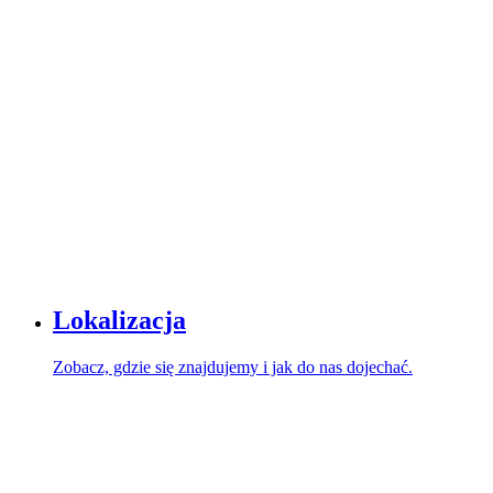
Lokalizacja
Zobacz, gdzie się znajdujemy i jak do nas dojechać.