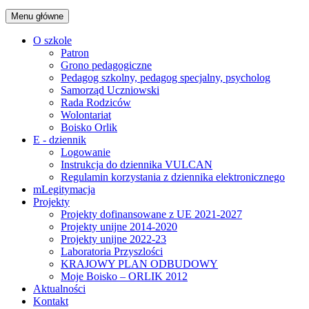
Menu główne
O szkole
Patron
Grono pedagogiczne
Pedagog szkolny, pedagog specjalny, psycholog
Samorząd Uczniowski
Rada Rodziców
Wolontariat
Boisko Orlik
E - dziennik
Logowanie
Instrukcja do dziennika VULCAN
Regulamin korzystania z dziennika elektronicznego
mLegitymacja
Projekty
Projekty dofinansowane z UE 2021-2027
Projekty unijne 2014-2020
Projekty unijne 2022-23
Laboratoria Przyszlości
KRAJOWY PLAN ODBUDOWY
Moje Boisko – ORLIK 2012
Aktualności
Kontakt