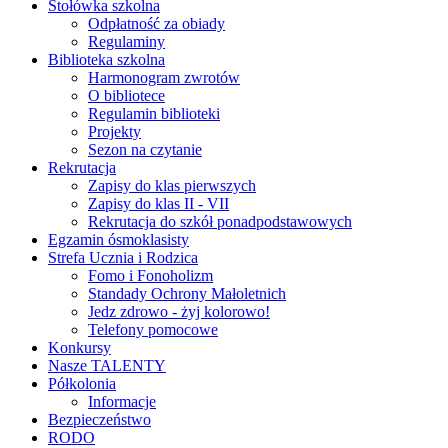
Stołówka szkolna
Odpłatność za obiady
Regulaminy
Biblioteka szkolna
Harmonogram zwrotów
O bibliotece
Regulamin biblioteki
Projekty
Sezon na czytanie
Rekrutacja
Zapisy do klas pierwszych
Zapisy do klas II - VII
Rekrutacja do szkół ponadpodstawowych
Egzamin ósmoklasisty
Strefa Ucznia i Rodzica
Fomo i Fonoholizm
Standady Ochrony Małoletnich
Jedz zdrowo - żyj kolorowo!
Telefony pomocowe
Konkursy
Nasze TALENTY
Półkolonia
Informacje
Bezpieczeństwo
RODO