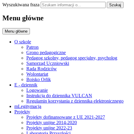
Wyszukiwana fraza
Szukaj
Menu główne
Menu główne
O szkole
Patron
Grono pedagogiczne
Pedagog szkolny, pedagog specjalny, psycholog
Samorząd Uczniowski
Rada Rodziców
Wolontariat
Boisko Orlik
E - dziennik
Logowanie
Instrukcja do dziennika VULCAN
Regulamin korzystania z dziennika elektronicznego
mLegitymacja
Projekty
Projekty dofinansowane z UE 2021-2027
Projekty unijne 2014-2020
Projekty unijne 2022-23
Laboratoria Przyszlości