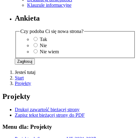
Klauzule informacyjne
Ankieta
Czy podoba Ci się nowa strona?
Tak
Nie
Nie wiem
Zagłosuj
Jesteś tutaj
Start
Projekty
Projekty
Drukuj zawartość bieżącej strony
Zapisz tekst bieżącej strony do PDF
Menu dla: Projekty