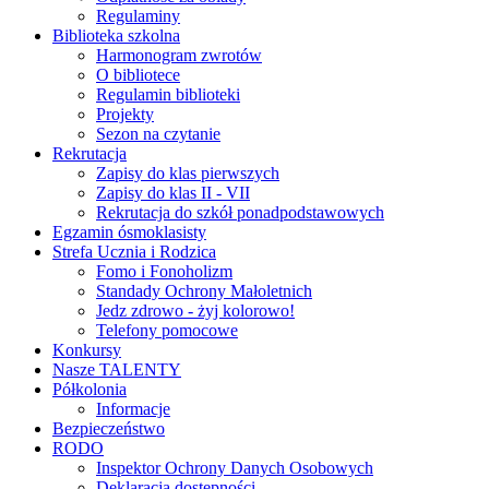
Regulaminy
Biblioteka szkolna
Harmonogram zwrotów
O bibliotece
Regulamin biblioteki
Projekty
Sezon na czytanie
Rekrutacja
Zapisy do klas pierwszych
Zapisy do klas II - VII
Rekrutacja do szkół ponadpodstawowych
Egzamin ósmoklasisty
Strefa Ucznia i Rodzica
Fomo i Fonoholizm
Standady Ochrony Małoletnich
Jedz zdrowo - żyj kolorowo!
Telefony pomocowe
Konkursy
Nasze TALENTY
Półkolonia
Informacje
Bezpieczeństwo
RODO
Inspektor Ochrony Danych Osobowych
Deklaracja dostępności