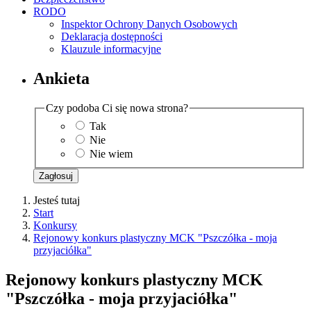
RODO
Inspektor Ochrony Danych Osobowych
Deklaracja dostępności
Klauzule informacyjne
Ankieta
Czy podoba Ci się nowa strona?
Tak
Nie
Nie wiem
Zagłosuj
Jesteś tutaj
Start
Konkursy
Rejonowy konkurs plastyczny MCK "Pszczółka - moja
przyjaciółka"
Rejonowy konkurs plastyczny MCK
"Pszczółka - moja przyjaciółka"