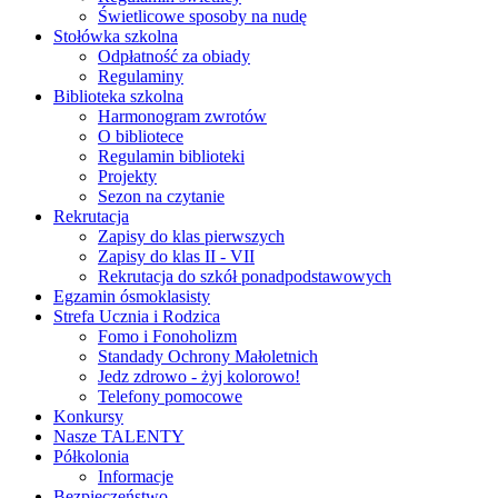
Świetlicowe sposoby na nudę
Stołówka szkolna
Odpłatność za obiady
Regulaminy
Biblioteka szkolna
Harmonogram zwrotów
O bibliotece
Regulamin biblioteki
Projekty
Sezon na czytanie
Rekrutacja
Zapisy do klas pierwszych
Zapisy do klas II - VII
Rekrutacja do szkół ponadpodstawowych
Egzamin ósmoklasisty
Strefa Ucznia i Rodzica
Fomo i Fonoholizm
Standady Ochrony Małoletnich
Jedz zdrowo - żyj kolorowo!
Telefony pomocowe
Konkursy
Nasze TALENTY
Półkolonia
Informacje
Bezpieczeństwo